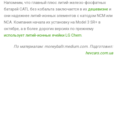
Напомним, что главный плюс литий-железо-фосфатных
батарей CATL без кобальта заключается в их
дешевизне
и
они надежнее литий-ионных элементов с катодом NCM или
NCA. Компания начала их установку на Model 3 SR+ в
октябре, а в более дорогих версиях по прежнему
использует литий-ионные ячейки LG Chem
.
По материалам: moneyballr.medium.com. Подготовил:
hevcars.com.ua