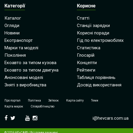
Категорії
Корисне
Каталог
Статті
Огляди
Станції зарядки
Новини
Корисні поради
Екотранспорт
Гід по електромобілях
Марки та моделі
Статистика
Покоління
Глосарій
Екоавто за типом кузова
Концепти
Екоавто за типом двигуна
Рейтинги
Анонсовані моделі
Таблиця порівнянь
Зняті з виробництва
Досвід використання
Про портал
Політика
Зв’язок
Карта сайту
Теми
Карта марок
Співробітництво
i@hevcars.com.ua
© 2026 HEvCARS / Всі права захищені