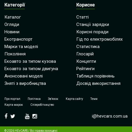
Категорії
Корисне
Каталог
Статті
Огляди
Станції зарядки
Новини
Корисні поради
Екотранспорт
Гід по електромобілях
Марки та моделі
Статистика
Покоління
Глосарій
Екоавто за типом кузова
Концепти
Екоавто за типом двигуна
Рейтинги
Анонсовані моделі
Таблиця порівнянь
Зняті з виробництва
Досвід використання
Про портал
Політика
Зв’язок
Карта сайту
Теми
Карта марок
Співробітництво
i@hevcars.com.ua
© 2026 HEvCARS / Всі права захищені