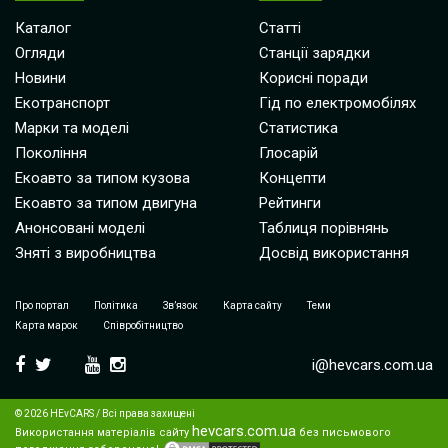
Каталог
Статті
Огляди
Станції зарядки
Новини
Корисні поради
Екотранспорт
Гід по електромобілях
Марки та моделі
Статистика
Покоління
Глосарій
Екоавто за типом кузова
Концепти
Екоавто за типом двигуна
Рейтинги
Анонсовані моделі
Таблиця порівнянь
Зняті з виробництва
Досвід використання
Про портал
Політика
Зв’язок
Карта сайту
Теми
Карта марок
Співробітництво
i@hevcars.com.ua
© 2026 HEvCARS / Всі права захищені
hevcars.com.ua
Використання матеріалів сайту
без письмового