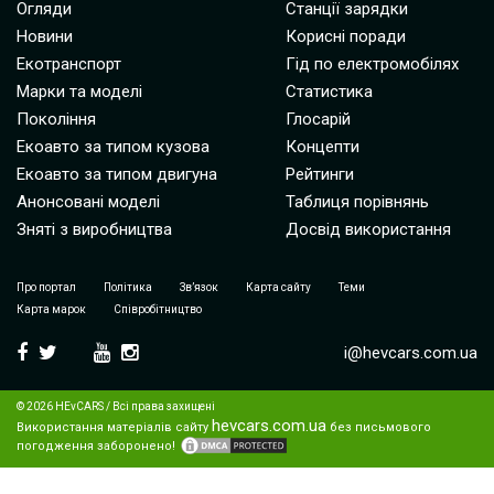
Огляди
Станції зарядки
Новини
Корисні поради
Екотранспорт
Гід по електромобілях
Марки та моделі
Статистика
Покоління
Глосарій
Екоавто за типом кузова
Концепти
Екоавто за типом двигуна
Рейтинги
Анонсовані моделі
Таблиця порівнянь
Зняті з виробництва
Досвід використання
Про портал
Політика
Зв’язок
Карта сайту
Теми
Карта марок
Співробітництво
i@hevcars.com.ua
© 2026 HEvCARS / Всі права захищені
hevcars.com.ua
Використання матеріалів сайту
без письмового
погодження заборонено!