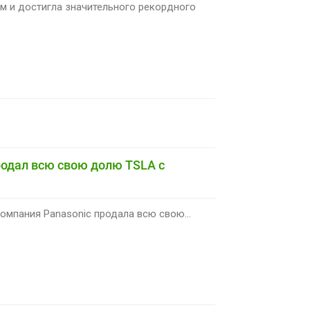
м и достигла значительного рекордного
родал всю свою долю TSLA с
омпания Panasonic продала всю свою...