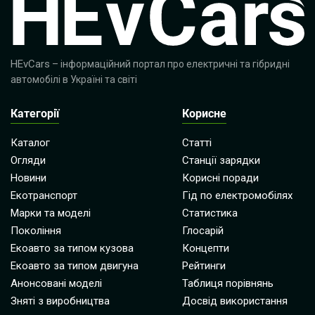
HEvCars
– інформаційний портал про електричні та гібридні
автомобілі в Україні та світі
Категорії
Корисне
Каталог
Статті
Огляди
Станції зарядки
Новини
Корисні поради
Екотранспорт
Гід по електромобілях
Марки та моделі
Статистика
Покоління
Глосарій
Екоавто за типом кузова
Концепти
Екоавто за типом двигуна
Рейтинги
Анонсовані моделі
Таблиця порівнянь
Зняті з виробництва
Досвід використання