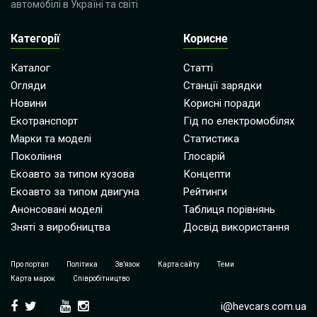
автомобілі в Україні та світі
Категорії
Корисне
Каталог
Статті
Огляди
Станції зарядки
Новини
Корисні поради
Екотранспорт
Гід по електромобілях
Марки та моделі
Статистика
Покоління
Глосарій
Екоавто за типом кузова
Концепти
Екоавто за типом двигуна
Рейтинги
Анонсовані моделі
Таблиця порівнянь
Зняті з виробництва
Досвід використання
Про портал
Політика
Зв’язок
Карта сайту
Теми
Карта марок
Співробітництво
i@hevcars.com.ua