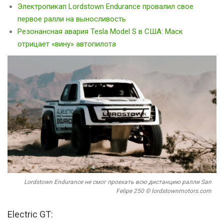
Электропикап Lordstown Endurance провалил свое
первое ралли на выносливость
Резонансная авария Tesla Model S в США: Маск
отрицает «вину» автопилота
Lordstown Endurance не смог проехать всю дистанцию ралли San
Felipe 250 ©
lordstownmotors.com
Electric GT: