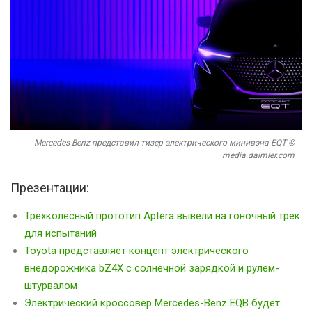
Mercedes-Benz представил тизер электрического минивэна EQT ©
media.daimler.com
Презентации:
Трехколесный прототип Aptera вывели на гоночный трек
для испытаний
Toyota представляет концепт электрического
внедорожника bZ4X с солнечной зарядкой и рулем-
штурвалом
Электрический кроссовер Mercedes-Benz EQB будет