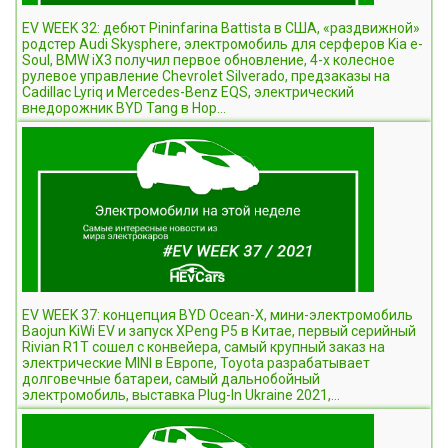
EV WEEK 32: дебют Pininfarina Battista в США, «раздвижной»
родстер Audi Skysphere, электромобиль для серферов Kia e-
Soul, BMW iX3 получил первое обновление, 4-х колесное
рулевое управление Chevrolet Silverado, предзаказы на
Cadillac Lyriq и Mercedes-Benz EQS, электрический
внедорожник BYD Tang в Нор...
EV WEEK 37: концепция BYD Ocean-X, мини-электромобиль
Baojun KiWi EV и запуск XPeng P5 в Китае, первый серийный
Rivian R1T сошел с конвейера, самый крупный заказ на
электрические MINI в Европе, Toyota разрабатывает
долговечные батареи, самый дальнобойный
электромобиль, выставка Plug-In Ukraine 2021,...