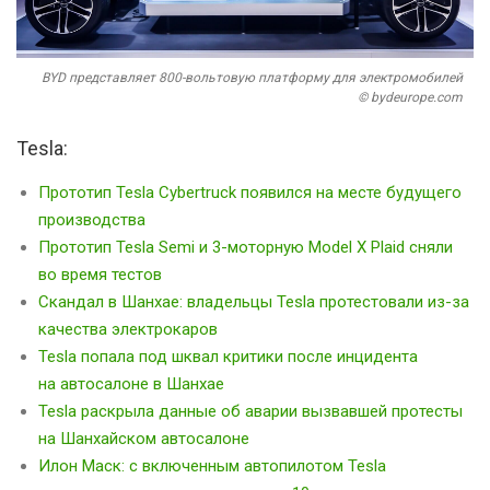
BYD представляет 800-вольтовую платформу для электромобилей
©
bydeurope.com
Tesla:
Прототип Tesla Cybertruck появился на месте будущего
производства
Прототип Tesla Semi и 3-моторную Model X Plaid сняли
во время тестов
Скандал в Шанхае: владельцы Tesla протестовали из-за
качества электрокаров
Tesla попала под шквал критики после инцидента
на автосалоне в Шанхае
Tesla раскрыла данные об аварии вызвавшей протесты
на Шанхайском автосалоне
Илон Маск: с включенным автопилотом Tesla