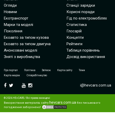
Огляди
Станції зарядки
Новини
Корисні поради
Екотранспорт
Гід по електромобілях
Марки та моделі
Статистика
Покоління
Глосарій
Екоавто за типом кузова
Концепти
Екоавто за типом двигуна
Рейтинги
Анонсовані моделі
Таблиця порівнянь
Зняті з виробництва
Досвід використання
Про портал
Політика
Зв’язок
Карта сайту
Теми
Карта марок
Співробітництво
i@hevcars.com.ua
© 2026 HEvCARS / Всі права захищені
hevcars.com.ua
Використання матеріалів сайту
без письмового
погодження заборонено!