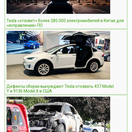
Tesla «отзовет» более 285 000 электромобилей в Китае для
«исправления» ПО
Дефекты сборки вынуждают Tesla отозвать 437 Model
Y и 9136 Model X в США