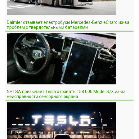
Daimler отзывает электробусы Mercedes-Benz eCitaro из-за
проблем с твердотельными батареями
NHTSA призывает Tesla отозвать 158 000 Model S/X из-за
неисправности сенсорного экрана