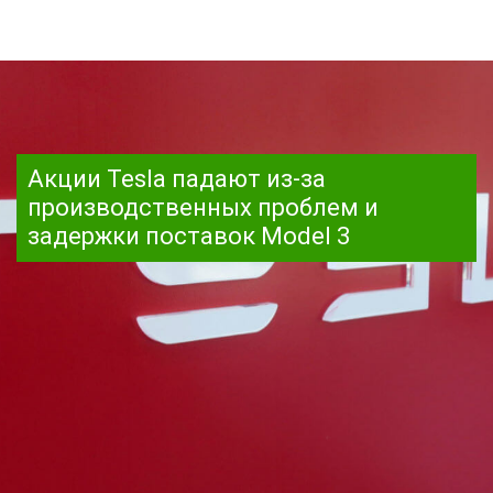
Акции Tesla падают из-за
производственных проблем и
задержки поставок Model 3