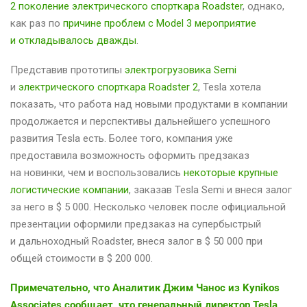
2 поколение электрического спорткара Roadster
, однако,
как раз по
причине проблем с Model 3 мероприятие
и откладывалось дважды
.
Представив прототипы
электрогрузовика Semi
и
электрического спорткара Roadster 2
, Tesla хотела
показать, что работа над новыми продуктами в компании
продолжается и перспективы дальнейшего успешного
развития Tesla есть. Более того, компания уже
предоставила возможность оформить предзаказ
на новинки, чем и воспользовались
некоторые крупные
логистические компании
, заказав Tesla Semi и внеся залог
за него в $ 5 000. Несколько человек после официальной
презентации оформили предзаказ на супербыстрый
и дальноходный Roadster, внеся залог в $ 50 000 при
общей стоимости в $ 200 000.
Примечательно, что Аналитик Джим Чанос из Kynikos
Associates сообщает, что генеральный директор Tesla,