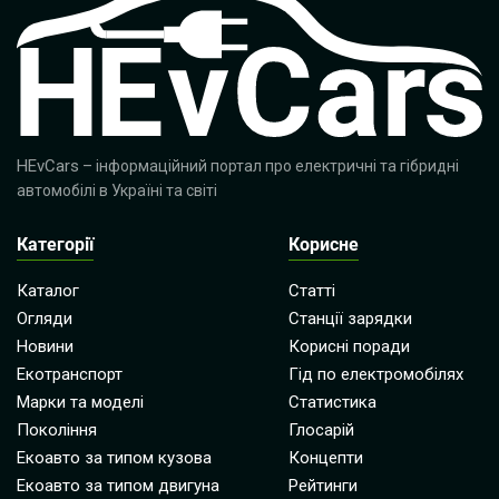
HEvCars
– інформаційний портал про електричні та гібридні
автомобілі в Україні та світі
Категорії
Корисне
Каталог
Статті
Огляди
Станції зарядки
Новини
Корисні поради
Екотранспорт
Гід по електромобілях
Марки та моделі
Статистика
Покоління
Глосарій
Екоавто за типом кузова
Концепти
Екоавто за типом двигуна
Рейтинги