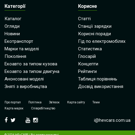
Категорії
Корисне
Каталог
Статті
Огляди
Станції зарядки
Новини
Корисні поради
Екотранспорт
Гід по електромобілях
Марки та моделі
Статистика
Покоління
Глосарій
Екоавто за типом кузова
Концепти
Екоавто за типом двигуна
Рейтинги
Анонсовані моделі
Таблиця порівнянь
Зняті з виробництва
Досвід використання
Про портал
Політика
Зв’язок
Карта сайту
Теми
Карта марок
Співробітництво
i@hevcars.com.ua
© 2026 HEvCARS / Всі права захищені