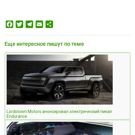
Facebook
Twitter
Telegram
Email
Отправить
Еще интересное пишут по теме
Lordstown Motors анонсировал электрический пикап
Endurance