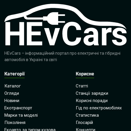
HEvCars
– інформаційний портал про електричні та гібридні
автомобілі в Україні та світі
Категорії
Корисне
Каталог
Статті
Огляди
Станції зарядки
Новини
Корисні поради
Екотранспорт
Гід по електромобілях
Марки та моделі
Статистика
Покоління
Глосарій
Екоавто за типом кузова
Концепти