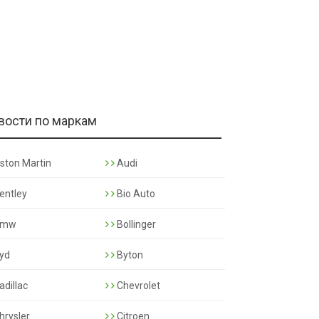
вости по маркам
ston Martin
Audi
entley
Bio Auto
mw
Bollinger
yd
Byton
adillac
Chevrolet
hrysler
Citroen