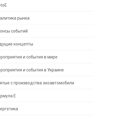
toE
алитика рынка
онсы событий
дущие концепты
роприятия и события в мире
роприятия и события в Украине
ятые с производства экоавтомобили
рмула Е
ергетика