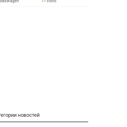
olkswagen
Volvo
тегории новостей