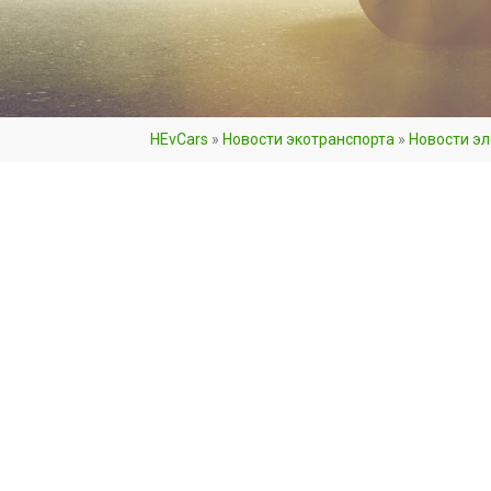
HEvCars
»
Новости экотранспорта
»
Новости э