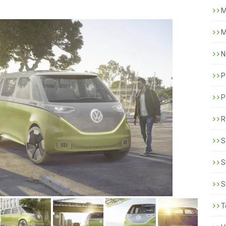
M
M
N
P
P
R
S
S
S
T