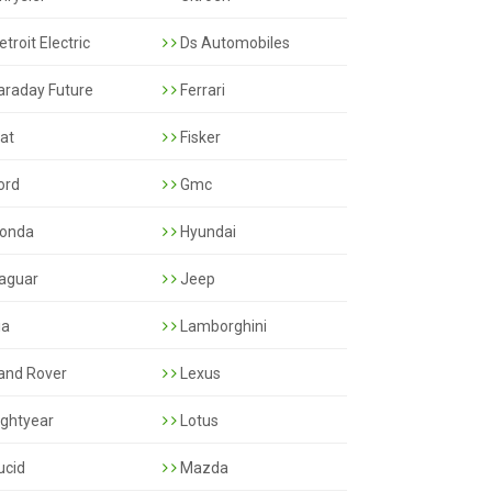
troit Electric
Ds Automobiles
araday Future
Ferrari
iat
Fisker
ord
Gmc
onda
Hyundai
aguar
Jeep
ia
Lamborghini
and Rover
Lexus
ightyear
Lotus
ucid
Mazda