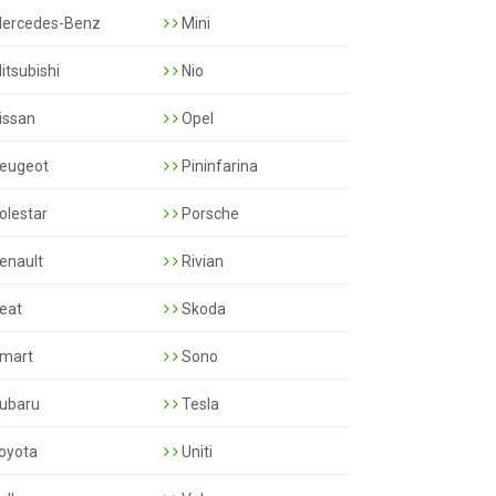
ercedes-Benz
Mini
itsubishi
Nio
issan
Opel
eugeot
Pininfarina
olestar
Porsche
enault
Rivian
eat
Skoda
mart
Sono
ubaru
Tesla
oyota
Uniti