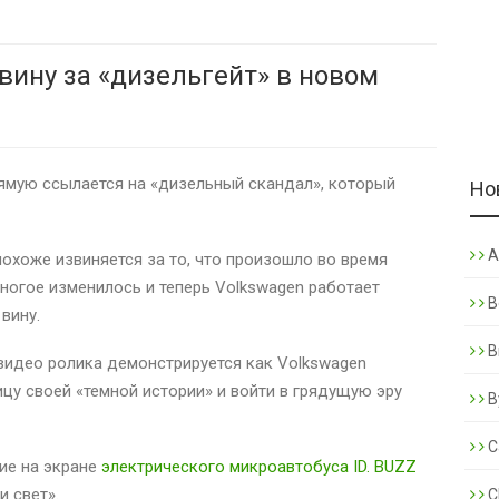
вину за «дизельгейт» в новом
ямую ссылается на «дизельный скандал», который
Но
A
похоже извиняется за то, что произошло во время
 многое изменилось и теперь Volkswagen работает
B
вину.
B
я видео ролика демонстрируется как Volkswagen
ицу своей «темной истории» и войти в грядущую эру
B
C
ие на экране
электрического микроавтобуса ID. BUZZ
 свет».
C