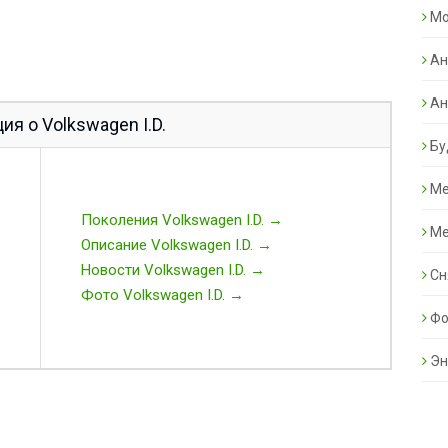
Mo
Ан
Ан
я о Volkswagen I.D.
Бу
Ме
Поколения Volkswagen I.D. →
Ме
Описание Volkswagen I.D. →
Новости Volkswagen I.D. →
Сн
Фото Volkswagen I.D. →
Фо
Эн