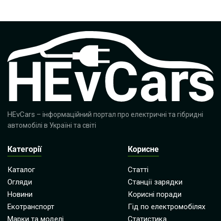
HEvCars
– інформаційний портал про електричні та гібридні
автомобілі в Україні та світі
Категорії
Корисне
Каталог
Статті
Огляди
Станції зарядки
Новини
Корисні поради
Екотранспорт
Гід по електромобілях
Марки та моделі
Статистика