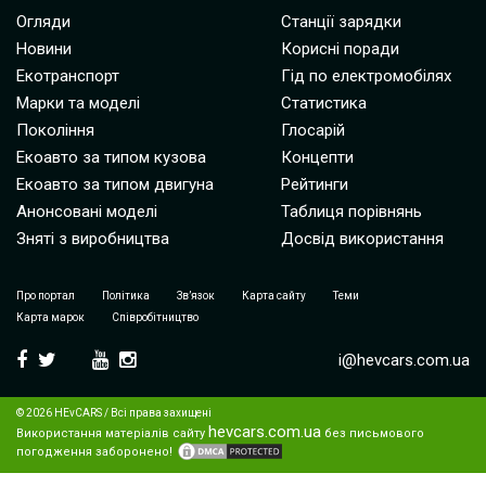
Огляди
Станції зарядки
Новини
Корисні поради
Екотранспорт
Гід по електромобілях
Марки та моделі
Статистика
Покоління
Глосарій
Екоавто за типом кузова
Концепти
Екоавто за типом двигуна
Рейтинги
Анонсовані моделі
Таблиця порівнянь
Зняті з виробництва
Досвід використання
Про портал
Політика
Зв’язок
Карта сайту
Теми
Карта марок
Співробітництво
i@hevcars.com.ua
© 2026 HEvCARS / Всі права захищені
hevcars.com.ua
Використання матеріалів сайту
без письмового
погодження заборонено!