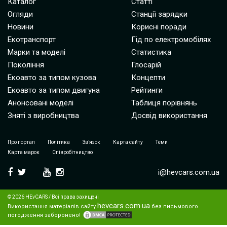
Каталог
Статті
Огляди
Станції зарядки
Новини
Корисні поради
Екотранспорт
Гід по електромобілях
Марки та моделі
Статистика
Покоління
Глосарій
Екоавто за типом кузова
Концепти
Екоавто за типом двигуна
Рейтинги
Анонсовані моделі
Таблиця порівнянь
Зняті з виробництва
Досвід використання
Про портал
Політика
Зв’язок
Карта сайту
Теми
Карта марок
Співробітництво
i@hevcars.com.ua
© 2026 HEvCARS / Всі права захищені
hevcars.com.ua
Використання матеріалів сайту
без письмового
погодження заборонено!