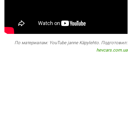
По материалам: YouTube janne Käpylehto. Подготовил:
hevcars.com.ua