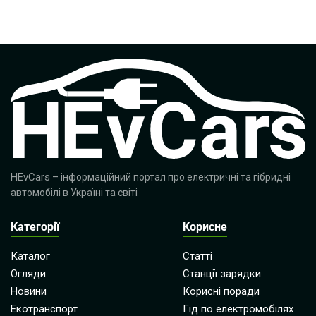
HEvCars
– інформаційний портал про електричні та гібридні
автомобілі в Україні та світі
Категорії
Корисне
Каталог
Статті
Огляди
Станції зарядки
Новини
Корисні поради
Екотранспорт
Гід по електромобілях