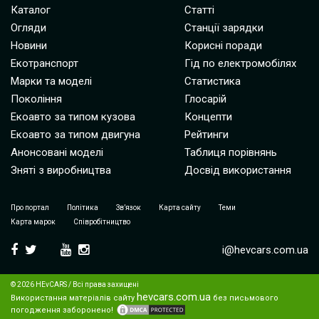
Каталог
Статті
Огляди
Станції зарядки
Новини
Корисні поради
Екотранспорт
Гід по електромобілях
Марки та моделі
Статистика
Покоління
Глосарій
Екоавто за типом кузова
Концепти
Екоавто за типом двигуна
Рейтинги
Анонсовані моделі
Таблиця порівнянь
Зняті з виробництва
Досвід використання
Про портал
Політика
Зв’язок
Карта сайту
Теми
Карта марок
Співробітництво
i@hevcars.com.ua
© 2026 HEvCARS / Всі права захищені
hevcars.com.ua
Використання матеріалів сайту
без письмового
погодження заборонено!