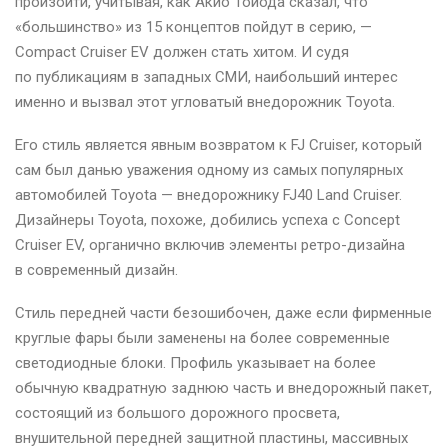
произойти, учитывая, как Акио Тойода сказал, что
«большинство» из 15 концептов пойдут в серию, —
Compact Cruiser EV должен стать хитом. И судя
по публикациям в западных СМИ, наибольший интерес
именно и вызвал этот угловатый внедорожник Toyota.
Его стиль является явным возвратом к FJ Cruiser, который
сам был данью уважения одному из самых популярных
автомобилей Toyota — внедорожнику FJ40 Land Cruiser.
Дизайнеры Toyota, похоже, добились успеха с Concept
Cruiser EV, органично включив элементы ретро-дизайна
в современный дизайн.
Стиль передней части безошибочен, даже если фирменные
круглые фары были заменены на более современные
светодиодные блоки. Профиль указывает на более
обычную квадратную заднюю часть и внедорожный пакет,
состоящий из большого дорожного просвета,
внушительной передней защитной пластины, массивных