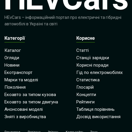
HEvCars
– інформаційний портал про електричні та гібридні
автомобілі в Україні та світі
Категорії
Корисне
Каталог
Статті
Огляди
Станції зарядки
Новини
Корисні поради
Екотранспорт
Гід по електромобілях
Марки та моделі
Статистика
Покоління
Глосарій
Екоавто за типом кузова
Концепти
Екоавто за типом двигуна
Рейтинги
Анонсовані моделі
Таблиця порівнянь
Зняті з виробництва
Досвід використання