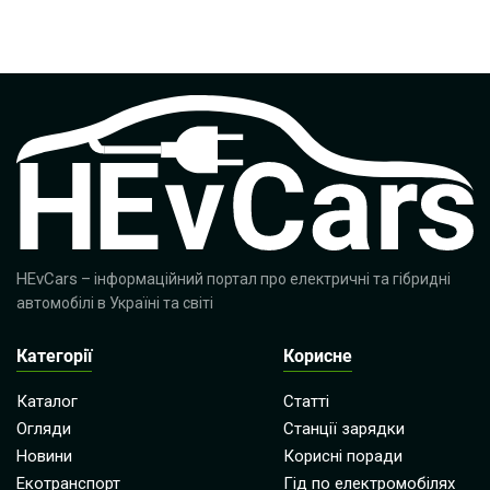
HEvCars
– інформаційний портал про електричні та гібридні
автомобілі в Україні та світі
Категорії
Корисне
Каталог
Статті
Огляди
Станції зарядки
Новини
Корисні поради
Екотранспорт
Гід по електромобілях