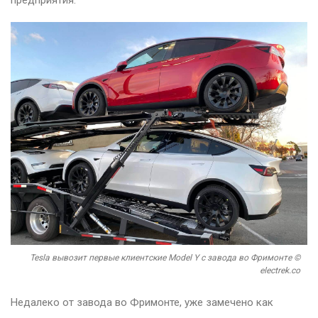
предприятия.
Tesla вывозит первые клиентские Model Y с завода во Фримонте ©
electrek.co
Недалеко от завода во Фримонте, уже замечено как