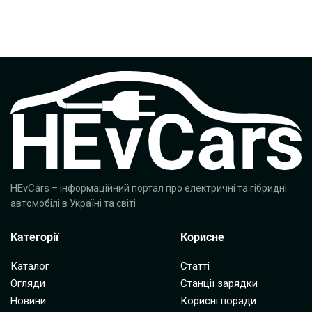
HEvCars
– інформаційний портал про електричні та гібридні
автомобілі в Україні та світі
Категорії
Корисне
Каталог
Статті
Огляди
Станції зарядки
Новини
Корисні поради