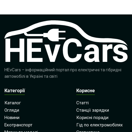
HEvCars
– інформаційний портал про електричні та гібридні
автомобілі в Україні та світі
Категорії
Корисне
Каталог
Статті
Огляди
Станції зарядки
Новини
Корисні поради
Екотранспорт
Гід по електромобілях