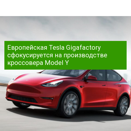
Европейская Tesla Gigafactory
сфокусируется на производстве
кроссовера Model Y