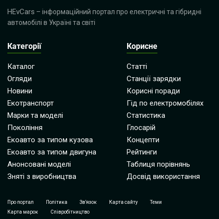
HEvCars
– інформаційний портал про електричні та гібридні
автомобілі в Україні та світі
Категорії
Корисне
Каталог
Статті
Огляди
Станції зарядки
Новини
Корисні поради
Екотранспорт
Гід по електромобілях
Марки та моделі
Статистика
Покоління
Глосарій
Екоавто за типом кузова
Концепти
Екоавто за типом двигуна
Рейтинги
Анонсовані моделі
Таблиця порівнянь
Зняті з виробництва
Досвід використання
Про портал
Політика
Зв’язок
Карта сайту
Теми
Карта марок
Співробітництво