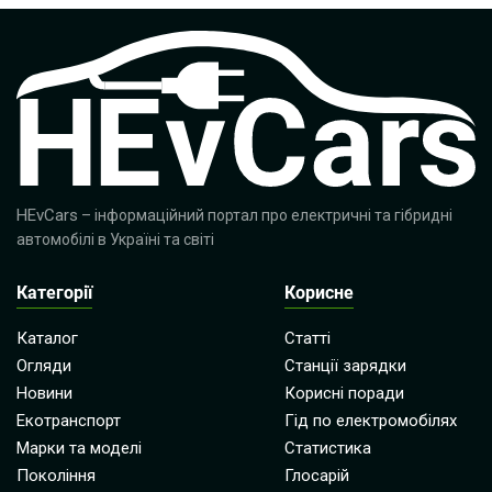
HEvCars
– інформаційний портал про електричні та гібридні
автомобілі в Україні та світі
Категорії
Корисне
Каталог
Статті
Огляди
Станції зарядки
Новини
Корисні поради
Екотранспорт
Гід по електромобілях
Марки та моделі
Статистика
Покоління
Глосарій