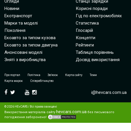
Огляди
Станції зарядки
Новини
Корисні поради
Екотранспорт
Гід по електромобілях
Марки та моделі
Статистика
Покоління
Глосарій
Екоавто за типом кузова
Концепти
Екоавто за типом двигуна
Рейтинги
Анонсовані моделі
Таблиця порівнянь
Зняті з виробництва
Досвід використання
Про портал
Політика
Зв’язок
Карта сайту
Теми
Карта марок
Співробітництво
i@hevcars.com.ua
© 2026 HEvCARS / Всі права захищені
hevcars.com.ua
Використання матеріалів сайту
без письмового
погодження заборонено!