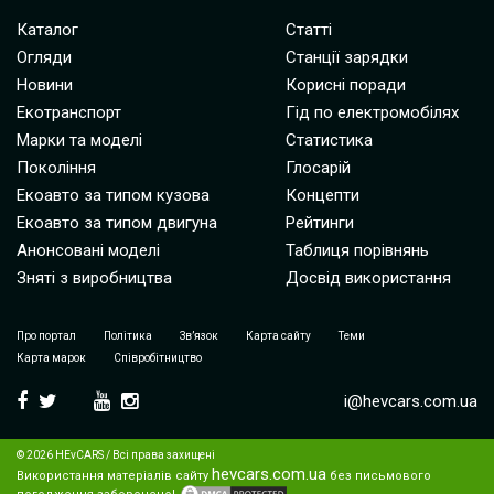
Каталог
Статті
Огляди
Станції зарядки
Новини
Корисні поради
Екотранспорт
Гід по електромобілях
Марки та моделі
Статистика
Покоління
Глосарій
Екоавто за типом кузова
Концепти
Екоавто за типом двигуна
Рейтинги
Анонсовані моделі
Таблиця порівнянь
Зняті з виробництва
Досвід використання
Про портал
Політика
Зв’язок
Карта сайту
Теми
Карта марок
Співробітництво
i@hevcars.com.ua
© 2026 HEvCARS / Всі права захищені
hevcars.com.ua
Використання матеріалів сайту
без письмового