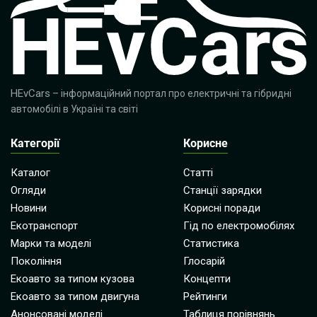
HEvCars
– інформаційний портал про електричні та гібридні
автомобілі в Україні та світі
Категорії
Корисне
Каталог
Статті
Огляди
Станції зарядки
Новини
Корисні поради
Екотранспорт
Гід по електромобілях
Марки та моделі
Статистика
Покоління
Глосарій
Екоавто за типом кузова
Концепти
Екоавто за типом двигуна
Рейтинги
Анонсовані моделі
Таблиця порівнянь