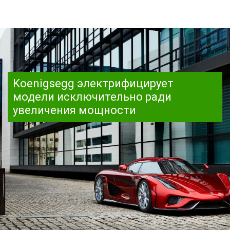
Koenigsegg электрифицирует
модели исключительно ради
увеличения мощности