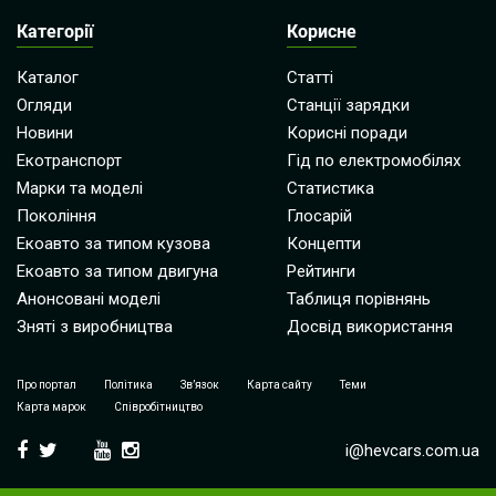
Категорії
Корисне
Каталог
Статті
Огляди
Станції зарядки
Новини
Корисні поради
Екотранспорт
Гід по електромобілях
Марки та моделі
Статистика
Покоління
Глосарій
Екоавто за типом кузова
Концепти
Екоавто за типом двигуна
Рейтинги
Анонсовані моделі
Таблиця порівнянь
Зняті з виробництва
Досвід використання
Про портал
Політика
Зв’язок
Карта сайту
Теми
Карта марок
Співробітництво
i@hevcars.com.ua