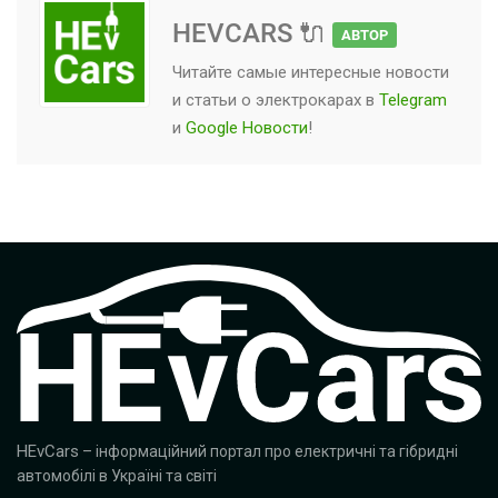
HEVCARS 🔌
АВТОР
Читайте самые интересные новости
и статьи о
электрокарах
в
Telegram
и
Google Новости
!
HEvCars
– інформаційний портал про електричні та гібридні
автомобілі в Україні та світі