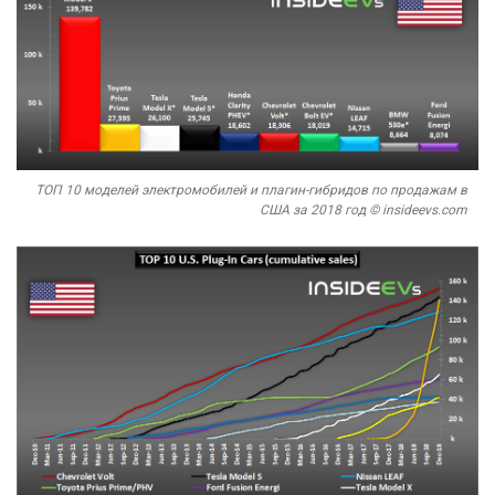
ТОП 10 моделей электромобилей и плагин-гибридов по продажам в
США за 2018 год © insideevs.com