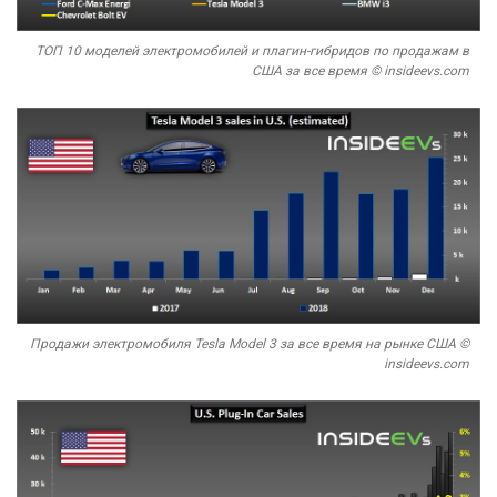
ТОП 10 моделей электромобилей и плагин-гибридов по продажам в
США за все время © insideevs.com
Продажи электромобиля Tesla Model 3 за все время на рынке США ©
insideevs.com