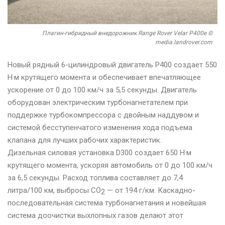
Плагин-гибридный внедорожник Range Rover Velar P400e ©
media.landrover.com
Новый рядный 6-цилиндровый двигатель P400 создает 550
Н·м крутящего момента и обеспечивает впечатляющее
ускорение от 0 до 100 км/ч за 5,5 секунды. Двигатель
оборудован электрическим турбонагнетателем при
поддержке турбокомпрессора с двойным наддувом и
системой бесступенчатого изменения хода подъема
клапана для лучших рабочих характеристик.
Дизельная силовая установка D300 создает 650 Н·м
крутящего момента, ускоряя автомобиль от 0 до 100 км/ч
за 6,5 секунды. Расход топлива составляет до 7,4
литра/100 км, выбросы CO
— от 194 г/км. Каскадно-
2
последовательная система турбонагнетания и новейшая
система доочистки выхлопных газов делают этот