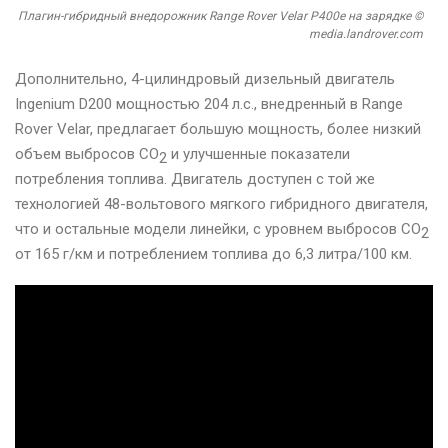
Плагин-гибридный внедорожник Range Rover Velar P400e на зарядке ©
media.landrover.com
Дополнительно, 4-цилиндровый дизельный двигатель
Ingenium D200 мощностью 204 л.с., внедренный в Range
Rover Velar, предлагает большую мощность, более низкий
объем выбросов CO
и улучшенные показатели
2
потребления топлива. Двигатель доступен с той же
технологией 48-вольтового мягкого гибридного двигателя,
что и остальные модели линейки, с уровнем выбросов CO
2
от 165 г/км и потреблением топлива до 6,3 литра/100 км.