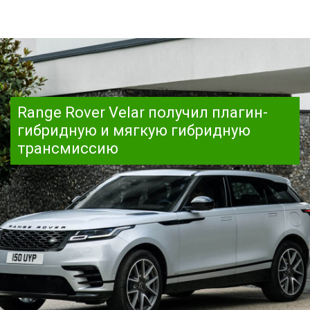
Range Rover Velar получил плагин-
гибридную и мягкую гибридную
трансмиссию