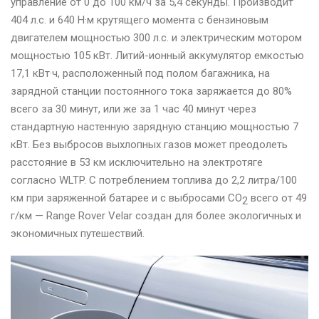
управление от 0 до 100 км/ч за 5,4 секунды. Производит
404 л.c. и 640 Н·м крутящего момента с бензиновым
двигателем мощностью 300 л.с. и электрическим мотором
мощностью 105 кВт. Литий-ионный аккумулятор емкостью
17,1 кВт·ч, расположенный под полом багажника, на
зарядной станции постоянного тока заряжается до 80%
всего за 30 минут, или же за 1 час 40 минут через
стандартную настенную зарядную станцию мощностью 7
кВт. Без выбросов выхлопных газов может преодолеть
расстояние в 53 км исключительно на электротяге
согласно WLTP. С потреблением топлива до 2,2 литра/100
км при заряженной батарее и с выбросами CO
всего от 49
2
г/км — Range Rover Velar создан для более экологичных и
экономичных путешествий.