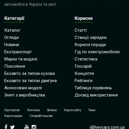
автомобілі в Україні та світі
Категорії
Корисне
Каталог
Статті
Огляди
Станції зарядки
Новини
Корисні поради
Екотранспорт
Гід по електромобілях
Марки та моделі
Статистика
Покоління
Глосарій
Екоавто за типом кузова
Концепти
Екоавто за типом двигуна
Рейтинги
Анонсовані моделі
Таблиця порівнянь
Зняті з виробництва
Досвід використання
Про портал
Політика
Зв’язок
Карта сайту
Теми
Карта марок
Співробітництво
i@hevcars.com.ua