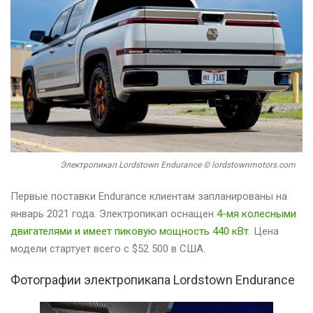
Электропикап Lordstown Endurance © lordstownmotors.com
Первые поставки Endurance клиентам запланированы на
январь 2021 года. Электропикап оснащен
4-мя колесными
двигателями и имеет пиковую мощность 440 кВт
. Цена
модели стартует всего с $52 500 в США.
Фотографии электропикапа Lordstown Endurance