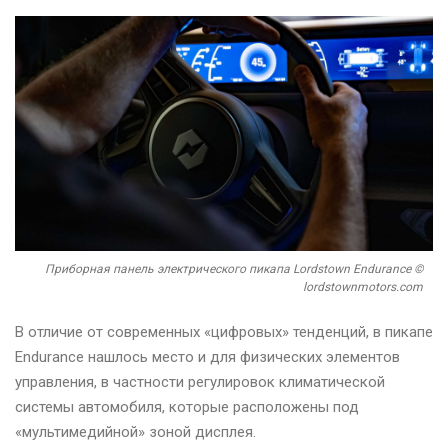
Приборная панель электрического пикапа Lordstown Endurance ©
lordstownmotors.com
В отличие от современных «цифровых» тенденций, в пикапе
Endurance нашлось место и для физических элементов
управления, в частности регулировок климатической
системы автомобиля, которые расположены под
«мультимедийной» зоной дисплея.