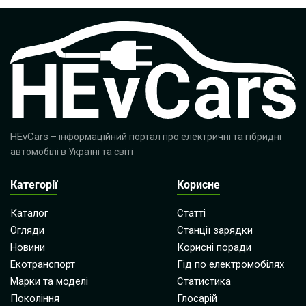
HEvCars
– інформаційний портал про електричні та гібридні
автомобілі в Україні та світі
Категорії
Корисне
Каталог
Статті
Огляди
Станції зарядки
Новини
Корисні поради
Екотранспорт
Гід по електромобілях
Марки та моделі
Статистика
Покоління
Глосарій