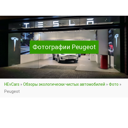
Фотографии Peugeot
HEvCars
»
Обзоры экологически чистых автомобилей
»
Фото
»
Peugeot