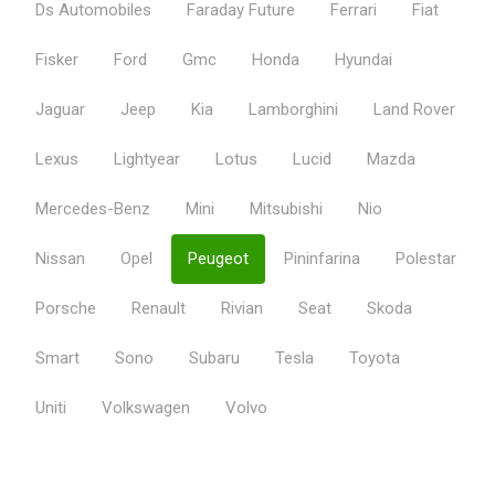
Ds Automobiles
Faraday Future
Ferrari
Fiat
Fisker
Ford
Gmc
Honda
Hyundai
Jaguar
Jeep
Kia
Lamborghini
Land Rover
Lexus
Lightyear
Lotus
Lucid
Mazda
Mercedes-Benz
Mini
Mitsubishi
Nio
Nissan
Opel
Peugeot
Pininfarina
Polestar
Porsche
Renault
Rivian
Seat
Skoda
Smart
Sono
Subaru
Tesla
Toyota
Uniti
Volkswagen
Volvo