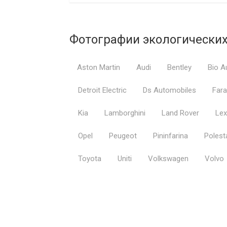
Фотографии экологически
Aston Martin
Audi
Bentley
Bio A
Detroit Electric
Ds Automobiles
Fara
Kia
Lamborghini
Land Rover
Le
Opel
Peugeot
Pininfarina
Polest
Toyota
Uniti
Volkswagen
Volvo