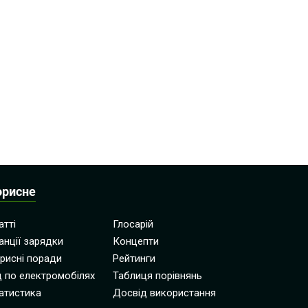
орисне
атті
Глосарій
анції зарядки
Концепти
рисні поради
Рейтинги
д по електромобілях
Таблиця порівнянь
атистика
Досвід використання