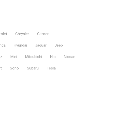
olet
Chrysler
Citroen
nda
Hyundai
Jaguar
Jeep
nz
Mini
Mitsubishi
Nio
Nissan
t
Sono
Subaru
Tesla