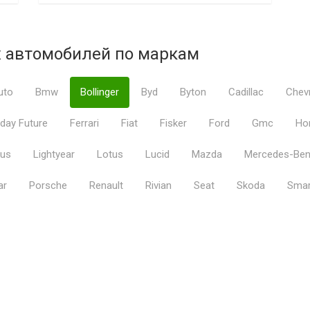
х автомобилей по маркам
uto
Bmw
Bollinger
Byd
Byton
Cadillac
Chevr
day Future
Ferrari
Fiat
Fisker
Ford
Gmc
Ho
xus
Lightyear
Lotus
Lucid
Mazda
Mercedes-Be
ar
Porsche
Renault
Rivian
Seat
Skoda
Smar