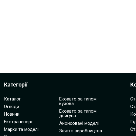
Категорії
К
Каталог
Екоавто за типом
Ст
кузова
Огляди
Ст
Екоавто за типом
Новини
Ко
двигуна
Екотранспорт
Гі
Анонсовані моделі
Марки та моделі
Ст
Зняті з виробництва