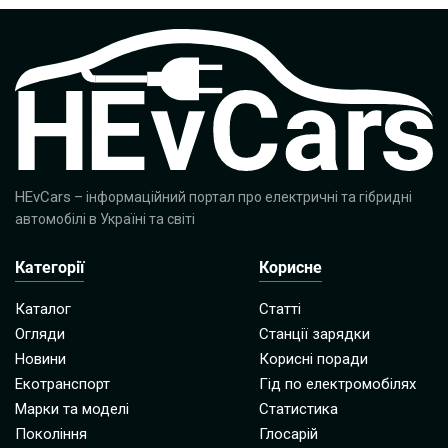
HEvCars
– інформаційний портал про електричні та гібридні
автомобілі в Україні та світі
Категорії
Корисне
Каталог
Статті
Огляди
Станції зарядки
Новини
Корисні поради
Екотранспорт
Гід по електромобілях
Марки та моделі
Статистика
Покоління
Глосарій