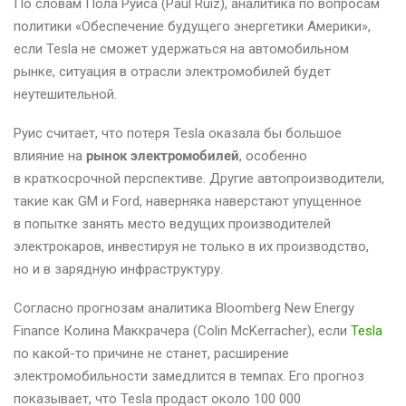
По словам Пола Руиса (Paul Ruiz), аналитика по вопросам
политики «Обеспечение будущего энергетики Америки»,
если Tesla не сможет удержаться на автомобильном
рынке, ситуация в отрасли электромобилей будет
неутешительной.
Руис считает, что потеря Tesla оказала бы большое
влияние на
рынок электромобилей
, особенно
в краткосрочной перспективе. Другие автопроизводители,
такие как GM и Ford, наверняка наверстают упущенное
в попытке занять место ведущих производителей
электрокаров, инвестируя не только в их производство,
но и в зарядную инфраструктуру.
Согласно прогнозам аналитика Bloomberg New Energy
Finance Колина Маккрачера (Colin McKerracher), если
Tesla
по какой-то причине не станет, расширение
электромобильности замедлится в темпах. Его прогноз
показывает, что Tesla продаст около 100 000