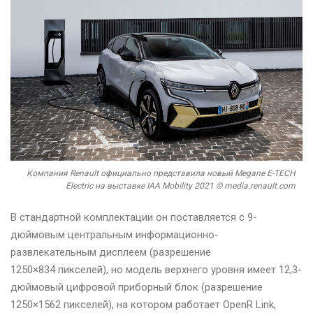
Компания Renault официально представила новый Megane E-TECH
Electric на выставке IAA Mobility 2021 © media.renault.com
В стандартной комплектации он поставляется с 9-
дюймовым центральным информационно-
развлекательным дисплеем (разрешение
1250×834 пикселей), но модель верхнего уровня имеет 12,3-
дюймовый цифровой приборный блок (разрешение
1250×1562 пикселей), на котором работает OpenR Link,