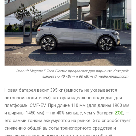
Renault Megane E-Tech Electric предлагает два варианта батарей:
емкостью 40 кВт⋅ч и 60 кВт⋅ч © media.renault.com
Новая батарея весит 395 кг (емкость не указывается
автопроизводителем), которая идеально подходит для
платформы CMF-EV. При длине 110 мм (для длины 1960 мм
и ширины 1450 мм) — на 40% меньше, чем у батареи
ZOE
, —
это самый тонкий аккумулятор на рынке. Это способствует
снижению общей высоты транспортного средства и
улучшения аэродинамики и соответственно общей