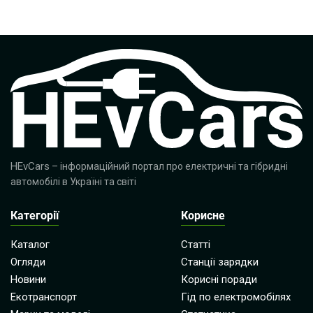
HEvCars
– інформаційний портал про електричні та гібридні
автомобілі в Україні та світі
Категорії
Корисне
Каталог
Статті
Огляди
Станції зарядки
Новини
Корисні поради
Екотранспорт
Гід по електромобілях