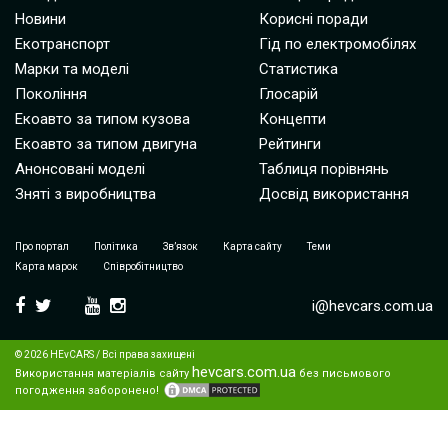
Новини
Корисні поради
Екотранспорт
Гід по електромобілях
Марки та моделі
Статистика
Покоління
Глосарій
Екоавто за типом кузова
Концепти
Екоавто за типом двигуна
Рейтинги
Анонсовані моделі
Таблиця порівнянь
Зняті з виробництва
Досвід використання
Про портал
Політика
Зв’язок
Карта сайту
Теми
Карта марок
Співробітництво
i@hevcars.com.ua
© 2026 HEvCARS / Всі права захищені
hevcars.com.ua
Використання матеріалів сайту
без письмового
погодження заборонено!