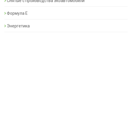
Снятые с производства экоавтомобили
Формула Е
Энергетика