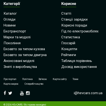
Категорії
Корисне
Каталог
Статті
Огляди
Станції зарядки
Новини
Корисні поради
Екотранспорт
Гід по електромобілях
Марки та моделі
Статистика
Покоління
Глосарій
Екоавто за типом кузова
Концепти
Екоавто за типом двигуна
Рейтинги
Анонсовані моделі
Таблиця порівнянь
Зняті з виробництва
Досвід використання
Про портал
Політика
Зв’язок
Карта сайту
Теми
Карта марок
Співробітництво
i@hevcars.com.ua
© 2026 HEvCARS / Всі права захищені