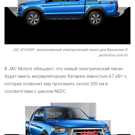
JAC iEV330P: эксклюзивный электрический пикап для Бразилии ©
jacmotors.com.br
В JAC Motors обещают, что новый электрический пикап
будет иметь аккумуляторную батарею емкостью 67 кВт⋅ч,
которая позволит ему проезжать около 320 км в
соответствии с циклом NEDC.