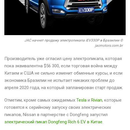
JAC начнет продажу электропикапа iEV330P в Бразилии ©
jacmotors.com.br
Производитель уже огласил цену электропикапа, которая
пока эквивалентна $56 300, если торговая война между
Китаем и США не сильно изменит обменные курсы, и если
экономика Бразилии не испытает никаких проблем до
апреля 2020 года, на который запланирован старт продаж.
Отметим, кроме самых ожидаемых
Tesla
и
Rivian
, которые
готовятся к серийному запуску своих электрических
пикапов, Nissan в партнерстве с Dongfeng запустил
электрический пикап Dongfeng Rich 6 EV в Китае
.