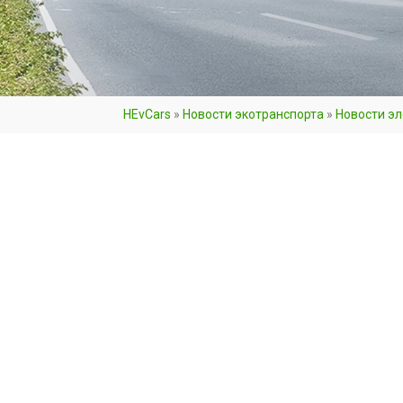
HEvCars
»
Новости экотранспорта
»
Новости э