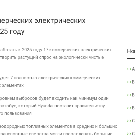
мерческих электрических
25 году
работать к 2025 году 17 коммерческих электрических
Но
етворить растущий спрос на экологически чистые
A
будет 7 полностью электрических коммерческих
B
 элементах.
B
уровнем выбросов будет входить как минимум один
втобус, который Hyundai поставит правительству
B
о пользования.
C
 водородных топливных элементов в средних и больших
 транспортные средства могли преодолевать большие
C