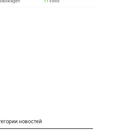
olkswagen
Volvo
тегории новостей