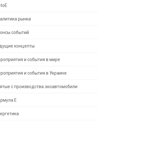
toE
алитика рынка
онсы событий
дущие концепты
роприятия и события в мире
роприятия и события в Украине
ятые с производства экоавтомобили
рмула Е
ергетика