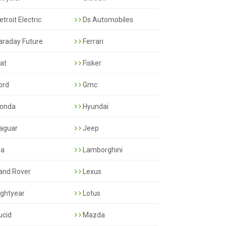
troit Electric
Ds Automobiles
araday Future
Ferrari
iat
Fisker
ord
Gmc
onda
Hyundai
aguar
Jeep
ia
Lamborghini
and Rover
Lexus
ightyear
Lotus
ucid
Mazda