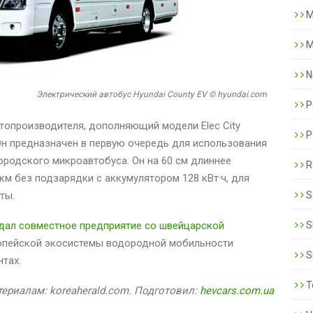
M
M
N
Электрический автобус Hyundai County EV © hyundai.com
P
втопроизводителя, дополняющий модели Elec City
P
Он предназначен в первую очередь для использования
ородского микроавтобуса. Он на 60 см длиннее
R
км без подзарядки с аккумулятором 128 кВт·ч, для
ты.
S
дал совместное предприятие со швейцарской
S
опейской экосистемы водородной мобильности
S
тах.
T
ериалам: koreaherald.com. Подготовил:
hevcars.com.ua