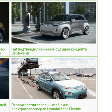
ас-
Fiat подтвердил серийное будущее концепта
х
Centoventi
лей,
Первая партия собранных в Чехии
электрокроссоверов Hyundai Kona Electric