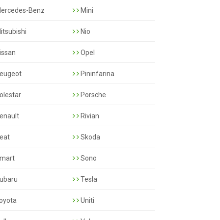
ercedes-Benz
Mini
itsubishi
Nio
issan
Opel
eugeot
Pininfarina
olestar
Porsche
enault
Rivian
eat
Skoda
mart
Sono
ubaru
Tesla
oyota
Uniti