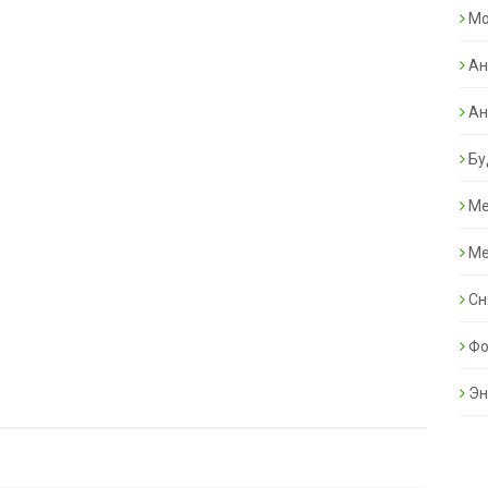
Mo
Ан
Ан
Бу
Ме
Ме
Сн
Фо
Эн