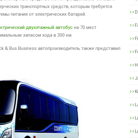
ерческих транспортных средств, которым требуется
De
емы питания от электрических батарей.
F
ектрический двухэтажный автобус
на 70 мест
имальным запасом хода в 300 км.
F
ck & Bus Business автопроизводитель также представил
F
H
J
K
L
L
L