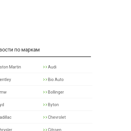
вости по маркам
ston Martin
Audi
entley
Bio Auto
mw
Bollinger
yd
Byton
adillac
Chevrolet
hrysler
Citroen