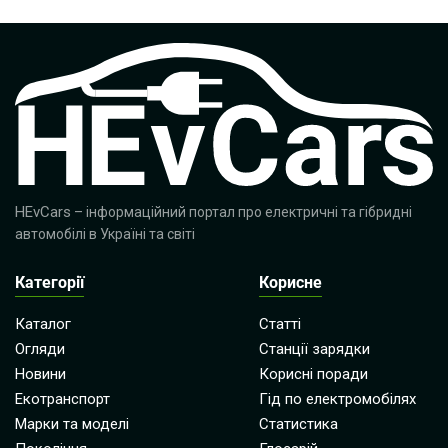
HEvCars
– інформаційний портал про електричні та гібридні
автомобілі в Україні та світі
Категорії
Корисне
Каталог
Статті
Огляди
Станції зарядки
Новини
Корисні поради
Екотранспорт
Гід по електромобілях
Марки та моделі
Статистика