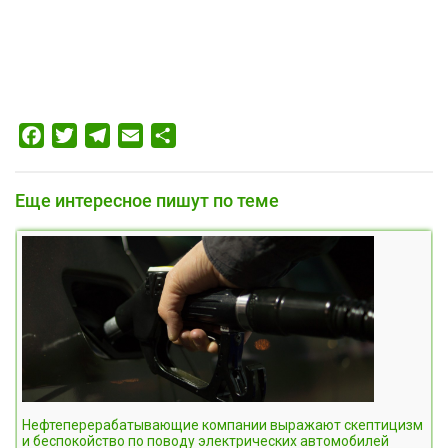
Facebook
Twitter
Telegram
Email
Отправить
Еще интересное пишут по теме
Нефтеперерабатывающие компании выражают скептицизм
и беспокойство по поводу электрических автомобилей