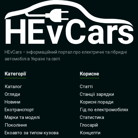
HEvCars
– інформаційний портал про електричні та гібридні
автомобілі в Україні та світі
Категорії
Корисне
Каталог
Статті
Огляди
Станції зарядки
Новини
Корисні поради
Екотранспорт
Гід по електромобілях
Марки та моделі
Статистика
Покоління
Глосарій
Екоавто за типом кузова
Концепти