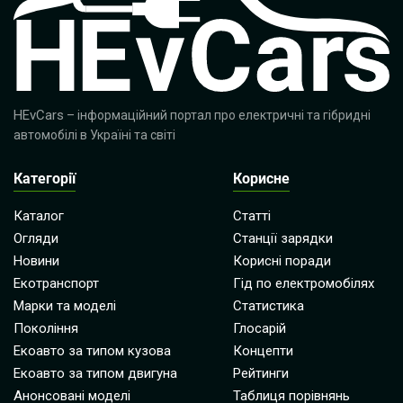
HEvCars
– інформаційний портал про електричні та гібридні
автомобілі в Україні та світі
Категорії
Корисне
Каталог
Статті
Огляди
Станції зарядки
Новини
Корисні поради
Екотранспорт
Гід по електромобілях
Марки та моделі
Статистика
Покоління
Глосарій
Екоавто за типом кузова
Концепти
Екоавто за типом двигуна
Рейтинги
Анонсовані моделі
Таблиця порівнянь