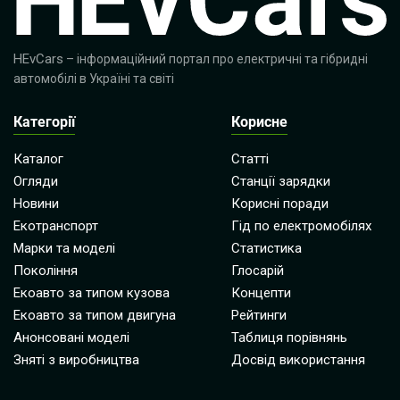
HEvCars
– інформаційний портал про електричні та гібридні
автомобілі в Україні та світі
Категорії
Корисне
Каталог
Статті
Огляди
Станції зарядки
Новини
Корисні поради
Екотранспорт
Гід по електромобілях
Марки та моделі
Статистика
Покоління
Глосарій
Екоавто за типом кузова
Концепти
Екоавто за типом двигуна
Рейтинги
Анонсовані моделі
Таблиця порівнянь
Зняті з виробництва
Досвід використання