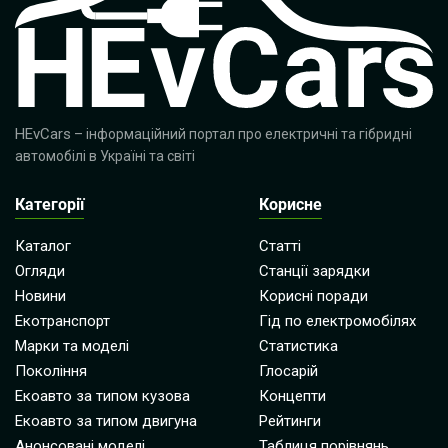
HEvCars
– інформаційний портал про електричні та гібридні
автомобілі в Україні та світі
Категорії
Корисне
Каталог
Статті
Огляди
Станції зарядки
Новини
Корисні поради
Екотранспорт
Гід по електромобілях
Марки та моделі
Статистика
Покоління
Глосарій
Екоавто за типом кузова
Концепти
Екоавто за типом двигуна
Рейтинги
Анонсовані моделі
Таблиця порівнянь