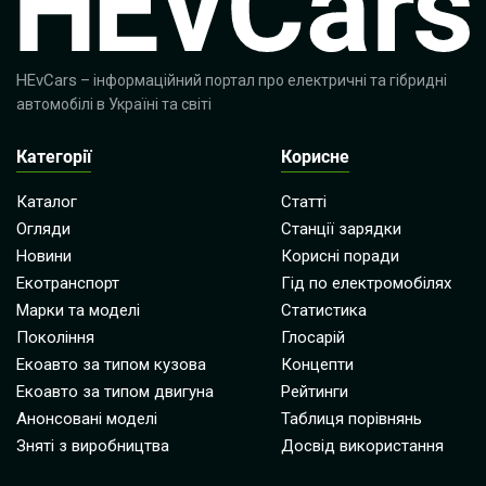
HEvCars
– інформаційний портал про електричні та гібридні
автомобілі в Україні та світі
Категорії
Корисне
Каталог
Статті
Огляди
Станції зарядки
Новини
Корисні поради
Екотранспорт
Гід по електромобілях
Марки та моделі
Статистика
Покоління
Глосарій
Екоавто за типом кузова
Концепти
Екоавто за типом двигуна
Рейтинги
Анонсовані моделі
Таблиця порівнянь
Зняті з виробництва
Досвід використання