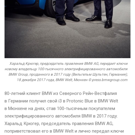
Харальд Крюгер, председатель правления BMW AG, передает ключи
новому владельцу 100-тысячного электрифицированного автомобиля
BMW Group, проданного в 2017 году (Вильгельм Шультен, Германия),
18 декабря 2017 года, BMW Welt, Мюнхен © press.bmwgroup.com
80-летний клиент BMW из Северного Рейн-Вестфалия
в Германии получил свой i3 в Protonic Blue в BMW Welt
в Мюнхене на днях, став 100-тысячным покупателем
электрифицированного автомобиля BMW в 2017 году.
Харальд Крюгер, председатель правления BMW AG,
поприветствовал его в BMW Welt и лично передал ключи