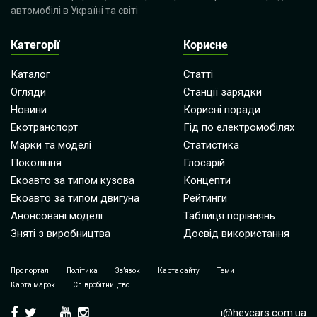
автомобілі в Україні та світі
Категорії
Корисне
Каталог
Статті
Огляди
Станції зарядки
Новини
Корисні поради
Екотранспорт
Гід по електромобілях
Марки та моделі
Статистика
Покоління
Глосарій
Екоавто за типом кузова
Концепти
Екоавто за типом двигуна
Рейтинги
Анонсовані моделі
Таблиця порівнянь
Зняті з виробництва
Досвід використання
Про портал
Політика
Зв’язок
Карта сайту
Теми
Карта марок
Співробітництво
i@hevcars.com.ua