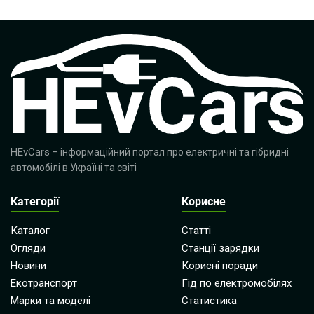
HEvCars
– інформаційний портал про електричні та гібридні
автомобілі в Україні та світі
Категорії
Корисне
Каталог
Статті
Огляди
Станції зарядки
Новини
Корисні поради
Екотранспорт
Гід по електромобілях
Марки та моделі
Статистика