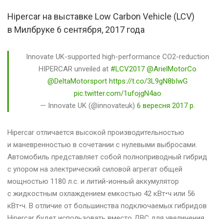
Hipercar на выставке Low Carbon Vehicle (LCV)
в Милбруке 6 сентября, 2017 года
Innovate UK-supported high-performance CO2-reduction
HIPERCAR unveiled at
#LCV2017
@ArielMotorCo
@DeltaMotorsport
https://t.co/3L9gN8bIwG
pic.twitter.com/1ufojgN4ao
— Innovate UK (@innovateuk)
6 вересня 2017 р.
Hipercar отличается высокой производительностью
и маневренностью в сочетании с нулевыми выбросами.
Автомобиль представляет собой полноприводный гибрид
с упором на электрический силовой агрегат общей
мощностью 1180 л.с. и литий-ионный аккумулятор
с жидкостным охлаждением емкостью 42 кВт•ч или 56
кВт•ч. В отличие от большинства подключаемых гибридов
Hipercar будет использовать вместо ДВС для увеличения