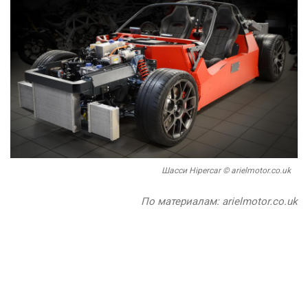
Шасси Hipercar © arielmotor.co.uk
По материалам: arielmotor.co.uk