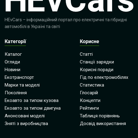
HEvCars
– інформаційний портал про електричні та гібридні
автомобілі в Україні та світі
Категорії
Корисне
Каталог
Статті
Огляди
Станції зарядки
Новини
Корисні поради
Екотранспорт
Гід по електромобілях
Марки та моделі
Статистика
Покоління
Глосарій
Екоавто за типом кузова
Концепти
Екоавто за типом двигуна
Рейтинги
Анонсовані моделі
Таблиця порівнянь
Зняті з виробництва
Досвід використання